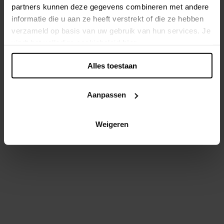
partners kunnen deze gegevens combineren met andere
informatie die u aan ze heeft verstrekt of die ze hebben
Back - preloved.xandres.com
verzameld op basis van uw gebruik van hun services. Je
-
v. 3.16.0
status: 500
vindt het volledige cookiebeleid
hier
.
Alles toestaan
Aanpassen
Weigeren