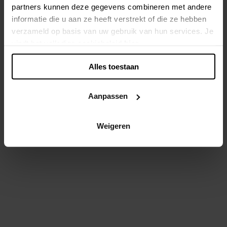
partners kunnen deze gegevens combineren met andere
informatie die u aan ze heeft verstrekt of die ze hebben
Back - preloved.xandres.com
verzameld op basis van uw gebruik van hun services. Je
-
v. 3.16.0
status: 500
vindt het volledige cookiebeleid
hier
.
Alles toestaan
Aanpassen
Weigeren