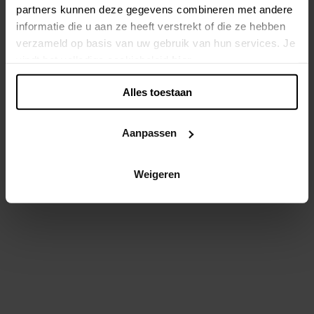
partners kunnen deze gegevens combineren met andere
informatie die u aan ze heeft verstrekt of die ze hebben
Back - preloved.xandres.com
verzameld op basis van uw gebruik van hun services. Je
-
v. 3.16.0
status: 500
vindt het volledige cookiebeleid
hier
.
Alles toestaan
Aanpassen
Weigeren